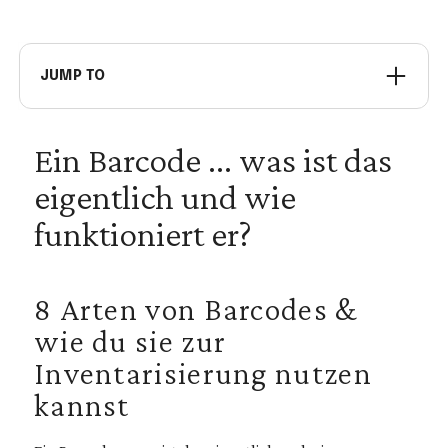
JUMP TO
Ein-Dimensionale Codes
Ein Barcode ... was ist das
Zwei-Dimensionale Codes
eigentlich und wie
Warum nutzt seventhings Barcodes und welche
Barcodes benutzen wir?
funktioniert er?
8 Arten von Barcodes &
wie du sie zur
Inventarisierung nutzen
kannst