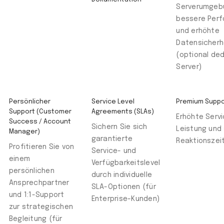
Serverumgeb
bessere Per
und erhöhte
Datensicherh
(optional ded
Server)
Persönlicher
Service Level
Premium Suppo
Support (Customer
Agreements (SLAs)
Erhöhte Serv
Success / Account
Sichern Sie sich
Leistung und 
Manager)
garantierte
Reaktionszei
Profitieren Sie von
Service- und
einem
Verfügbarkeitslevel
persönlichen
durch individuelle
Ansprechpartner
SLA-Optionen (für
und 1:1-Support
Enterprise-Kunden)
zur strategischen
Begleitung (für