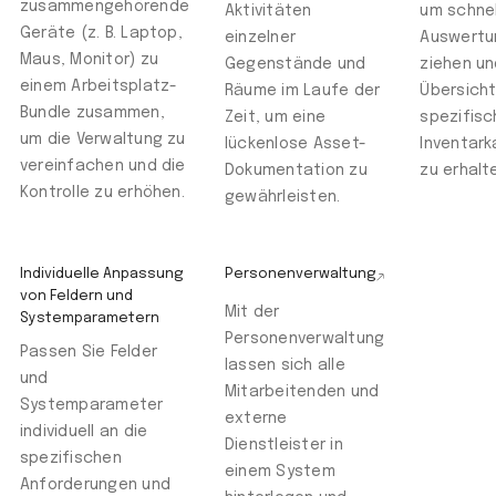
zusammengehörende
Aktivitäten
um schnel
Geräte (z. B. Laptop,
einzelner
Auswertu
Maus, Monitor) zu
Gegenstände und
ziehen un
einem Arbeitsplatz-
Räume im Laufe der
Übersicht
Bundle zusammen,
Zeit, um eine
spezifisc
um die Verwaltung zu
lückenlose Asset-
Inventark
vereinfachen und die
Dokumentation zu
zu erhalt
Kontrolle zu erhöhen.
gewährleisten.
Individuelle Anpassung
Personenverwaltung
von Feldern und
Mit der
Systemparametern
Personenverwaltung
Passen Sie Felder
lassen sich alle
und
Mitarbeitenden und
Systemparameter
externe
individuell an die
Dienstleister in
spezifischen
einem System
Anforderungen und