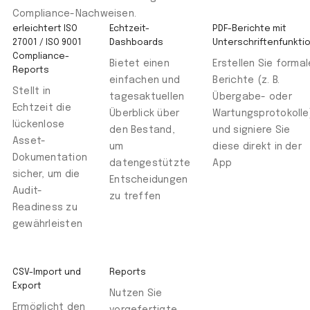
Compliance-Nachweisen.
erleichtert ISO
Echtzeit-
PDF-Berichte mit
27001 / ISO 9001
Dashboards
Unterschriftenfunkti
Compliance-
Bietet einen
Erstellen Sie formal
Reports
einfachen und
Berichte (z. B.
Stellt in
tagesaktuellen
Übergabe- oder
Echtzeit die
Überblick über
Wartungsprotokolle
lückenlose
den Bestand,
und signiere Sie
Asset-
um
diese direkt in der
Dokumentation
datengestützte
App
sicher, um die
Entscheidungen
Audit-
zu treffen
Readiness zu
gewährleisten
CSV-Import und
Reports
Export
Nutzen Sie
Ermöglicht den