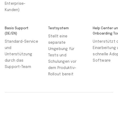
Enterprise-
Kunden)
Basis Support
Testsystem
Help Center u
(DE/EN)
Onboarding To
Stellt eine
Standard-Service
Unterstützt 
separate
und
Einarbeitung 
Umgebung für
Unterstützung
schnelle Ado
Tests und
durch das
Software
Schulungen vor
Support-Team
dem Produktiv-
Rollout bereit