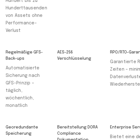
Hundert bis zu
Hunderttausenden
von Assets ohne
Performance-
Verlust
Regelmäßige GFS-
AES-256
RPO/RTO-Garan
Back-ups
Verschlüsselung
Garantierte 
Automatisierte
Zeiten – mini
Sicherung nach
Datenverluste
GFS-Prinzip –
Wiederherste
täglich,
wöchentlich,
monatlich
Georedundante
Bereitstellung DORA
Enterprise Ser
Speicherung
Compliance
Bietet eine d
Dokumentation