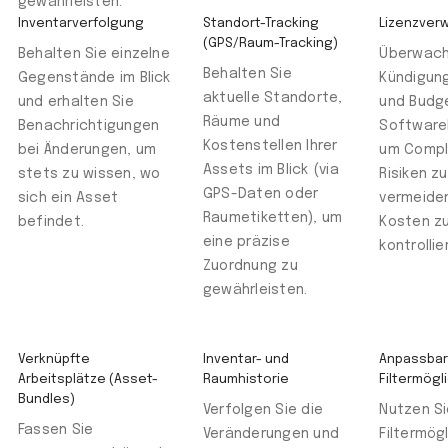
gewährleisten.
Inventarverfolgung
Standort-Tracking
Lizenzver
(GPS/Raum-Tracking)
Behalten Sie einzelne
Überwach
Behalten Sie
Gegenstände im Blick
Kündigung
aktuelle Standorte,
und erhalten Sie
und Budg
Räume und
Benachrichtigungen
Software
Kostenstellen Ihrer
bei Änderungen, um
um Compl
Assets im Blick (via
stets zu wissen, wo
Risiken zu
GPS-Daten oder
sich ein Asset
vermeide
Raumetiketten), um
befindet.
Kosten z
eine präzise
kontrollie
Zuordnung zu
gewährleisten.
Verknüpfte
Inventar- und
Anpassba
Arbeitsplätze (Asset-
Raumhistorie
Filtermögl
Bundles)
Verfolgen Sie die
Nutzen Si
Fassen Sie
Veränderungen und
Filtermög