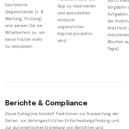
durch klar
bestimmte
App zu reservieren
Vorgaben 
Gegenstände (z. B.
und auszuleihen,
Aufgaben,
Wartung, Prüfung)
wodurch
die Invent
und weisen Sie sie
ungenutztes
drastisch 
Mitarbeitern zu, um
Kapital produktiv
reduzieren
keine Fristen mehr
wird.
Wochen a
zu verpassen.
Tage)
Berichte & Compliance
Diese Kategorie bündelt Funktionen zur Auswertung der
Daten, zur datengestützten Entscheidungsfindung und
zur automatischen Erstellung von Berichten und