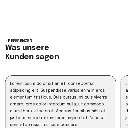
- REFERENZEN
Was unsere
Kunden sagen
Lorem ipsum dolor sit amet, consectetur
L
adipiscing elit. Suspendisse varius enim in eros
a
elementum tristique. Duis cursus, mi quis viverra
e
ornare, eros dolor interdum nulla, ut commodo
o
diam libero vitae erat. Aenean faucibus nibh et
d
justo cursus id rutrum lorem imperdiet. Nunc ut
j
sem vitae risus tristique posuere.
s