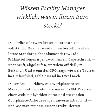
Wissen Facility Manager
Häufig gestellte Fragen zu Workplace Asset
Management
wirklich, was in ihrem Büro
steckt?
Die ehrliche Antwort lautet meistens: nicht
vollständig. Beamer werden neu bestellt, weil der
letzte Standort nicht dokumentiert wurde.
Prüfmittel liegen irgendwo in einem Lagerschrank —
ungeprüft, abgelaufen, trotzdem offiziell „im
Bestand". Und wenn der CFO fragt, wie viele Tablets
im Umlauf sind, zählt jemand im Excel nach.
Dieser Artikel erklärt, was Workplace Asset
Management bedeutet, warum es für FM-Teams in
einer Welt mit hybriden Büros und steigenden
Compliance-Anforderungen unverzichtbar wird —
und wie man mit dem ersten strukturierten