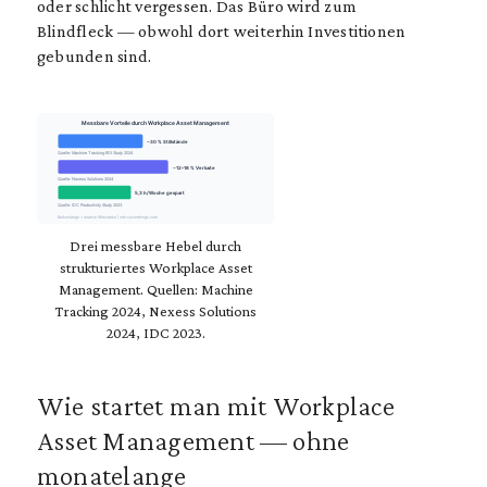
oder schlicht vergessen. Das Büro wird zum
Blindfleck — obwohl dort weiterhin Investitionen
gebunden sind.
Messbare Vorteile durch Workplace Asset Management
−30 % Stillstände
Quelle: Machine Tracking ROI Study 2024
−12–18 % Verluste
Quelle: Nexess Solutions 2024
5,3 h/Woche gespart
Quelle: IDC Productivity Study 2023
Balkenlänge = relative Wirkstärke | info.seventhings.com
Drei messbare Hebel durch
strukturiertes Workplace Asset
Management. Quellen: Machine
Tracking 2024, Nexess Solutions
2024, IDC 2023.
Wie startet man mit Workplace
Asset Management — ohne
monatelange