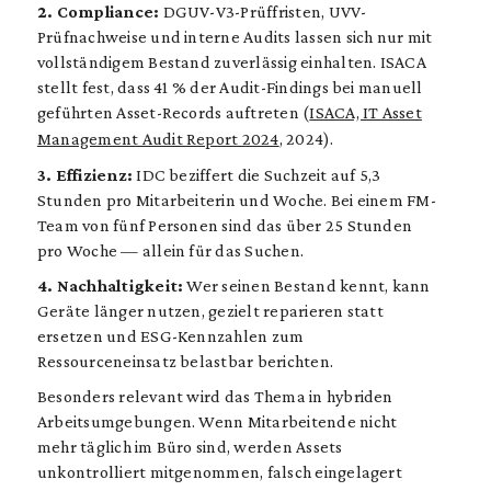
2. Compliance:
DGUV-V3-Prüffristen, UVV-
Prüfnachweise und interne Audits lassen sich nur mit
vollständigem Bestand zuverlässig einhalten. ISACA
stellt fest, dass 41 % der Audit-Findings bei manuell
geführten Asset-Records auftreten (
ISACA, IT Asset
Management Audit Report 2024
, 2024).
3. Effizienz:
IDC beziffert die Suchzeit auf 5,3
Stunden pro Mitarbeiterin und Woche. Bei einem FM-
Team von fünf Personen sind das über 25 Stunden
pro Woche — allein für das Suchen.
4. Nachhaltigkeit:
Wer seinen Bestand kennt, kann
Geräte länger nutzen, gezielt reparieren statt
ersetzen und ESG-Kennzahlen zum
Ressourceneinsatz belastbar berichten.
Besonders relevant wird das Thema in hybriden
Arbeitsumgebungen. Wenn Mitarbeitende nicht
mehr täglich im Büro sind, werden Assets
unkontrolliert mitgenommen, falsch eingelagert